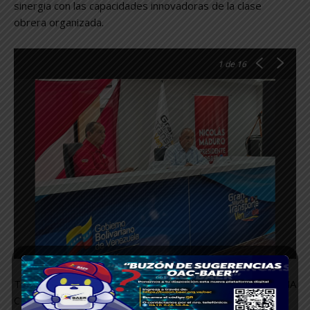
sinergia con las capacidades innovadoras de la clase
obrera organizada.
1
de 16
TEXTO: RICHARD ESPINOZA GARNIER / JHORDANA
CHACÓN.