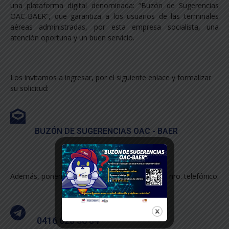
una plataforma digital denominada: “Buzón de Sugerencias
OAC-BAER”, que garantiza a los usuarios de las terminales
aéreas administradas, por esta empresa socialista, una
atención oportuna y un buen servicio.
Los invitamos a ingresar, por el siguiente enlace y formalizar
su solicitud:
BUZÓN DE SUGERENCIAS OAC - BAER
Además, ponemos a su disposición el siguiente nro. telefónico:
0416 628 36 84