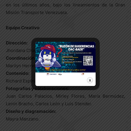
en los últimos años, bajo los lineamientos de la Gran
Misión Transporte Venezuela.
Equipo Creativo
Dirección:
Jhordana Chacón Guerrero.
Coordinación de prensa:
Marilyn Herrera.
Contenido:
Richard Espinoza Garnier y Kristel Delgado.
Fotografías y colaboraciones:
Juan Carlos Palacios, Mirley Flores, María Bermúdez,
Lenin Bracho, Carlos León y Luis Stender.
Diseño y diagramación:
Mayra Manzano.