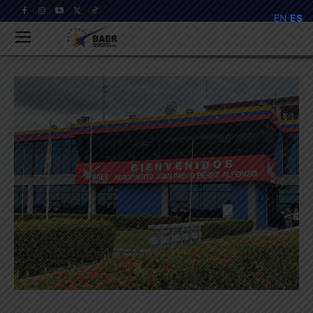
EN
ES