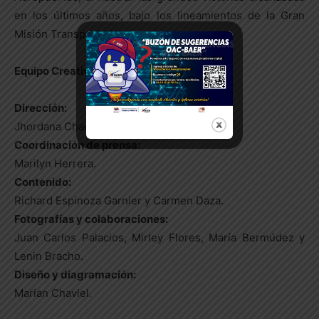
en los últimos años, bajo los lineamientos de la Gran
Misión Transporte Venezuela.
Equipo Creativo
Dirección:
Jhordana Chacón Guerrero.
Coordinación de prensa:
Marilyn Herrera.
Contenido:
Richard Espinoza Garnier y Carmen Daza.
Fotografías y colaboraciones:
Juan Carlos Palacios, Mirley Flores, María Bermúdez y
Lenin Bracho.
Diseño y diagramación:
Marian Chaviel.