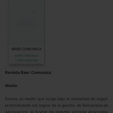
BAER COMUNICA
CUARTA
BAER COMUNICA
CUARTA EDICION
EDICION"/>
Revista Baer Comunica
Misión
Somos un medio que surge bajo la necesidad de seguir
profundizando los logros de la gestión de Bolivariana de
Aeropuertos, al ilustrar las grandes victorias alcanzadas