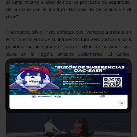
el cumplimiento a cabalidad de los procesos de seguridad,
de la mano con el Instituto Nacional de Aeronáutica Civil
(INAC).
Finalmente, Silvio Prato enfatizó que, Venezuela trabaja en
el fortalecimiento de su infraestructura aeroportuaria para
posicionarse nuevamente como el «Hub de las Américas»
clave en la región, uniendo Sudamérica, El Caribe,
Norteamérica y Europa.
1
de 8