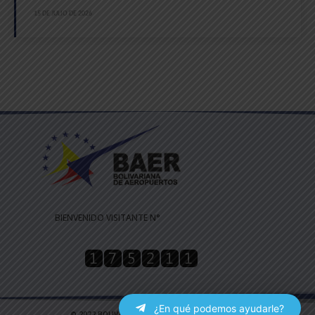
15 DE JULIO DE 2026
BIENVENIDO VISITANTE N°
¿En qué podemos ayudarle?
© 2022 BOLIVARIANA DE AEROPUERTOS | TODOS