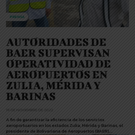
PRENSA
AUTORIDADES DE
BAER SUPERVISAN
OPERATIVIDAD DE
AEROPUERTOS EN
ZULIA, MÉRIDA Y
BARINAS
19 DE NOVIEMBRE DE 2022
A fin de garantizar la eficiencia de los servicios
aeroportuarios en los estados Zulia, Mérida y Barinas, el
presidente de Bolivariana de Aeropuertos (BAER),...