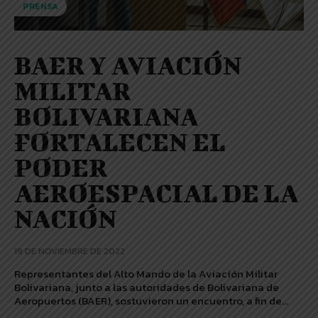
PRENSA
BAER Y AVIACIÓN
MILITAR
BOLIVARIANA
FORTALECEN EL
PODER
AEROESPACIAL DE LA
NACIÓN
19 DE NOVIEMBRE DE 2022
Representantes del Alto Mando de la Aviación Militar
Bolivariana, junto a las autoridades de Bolivariana de
Aeropuertos (BAER), sostuvieron un encuentro, a fin de...