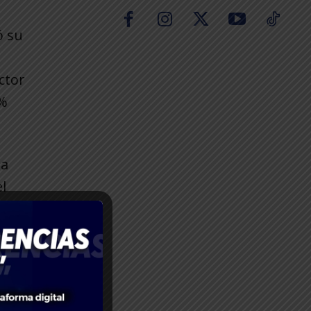
ó su
ctor
0%
 a
l
os
es y