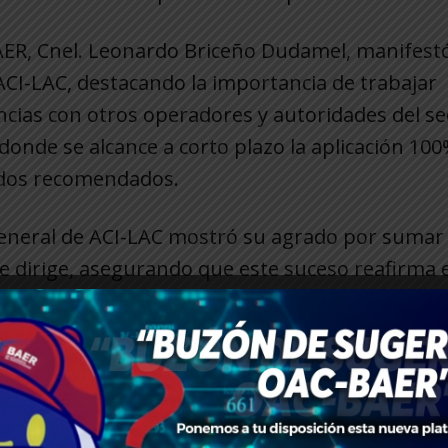
BAER, Cnel. Leonardo Briceño Dudamel, manifest
ACI-LAC, destacando la importancia de trabajar
cias con otros operadores y autoridades del se
donde se alcance a corto plazo la aplicación 10
odos recomendados.
 general de ACI-LAC mostró su agrado por sumar
e dirige, asegurando que este suceso reafirma e
over métodos que transformen y fortalezcan a la
Estado, encargada de administrar 31 aeropuert
o venezolano. Que fundamenta su accionar en plan