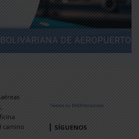
 aéreas
,
Tweets by BAERVenezuela
icina
el camino
SÍGUENOS