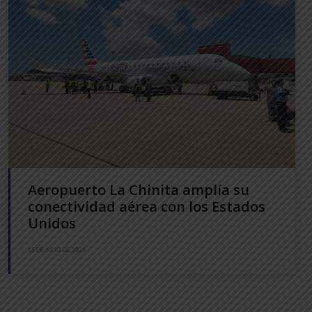
Aeropuerto La Chinita amplía su
conectividad aérea con los Estados
Unidos
15 DE JULIO DE 2026