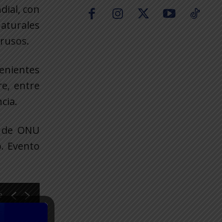
dial, con
naturales
 rusos.
venientes
re, entre
cia.
a de ONU
o. Evento
2