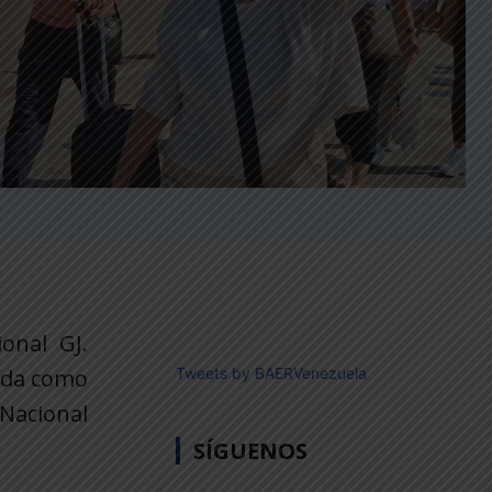
onal GJ.
lida como
Tweets by BAERVenezuela
 Nacional
SÍGUENOS