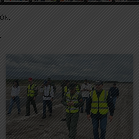
ÓN.
.