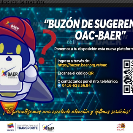
co de la nación.
1
de 