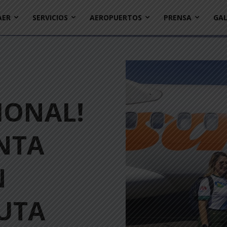
AER
SERVICIOS
AEROPUERTOS
PRENSA
GAL
IONAL!
NTA
N
UTA