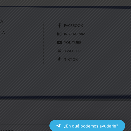
LA
FACEBOOK
LA.
INSTAGRAM
YOUTUBE
TWITTER
TIKTOK
¿En qué podemos ayudarle?