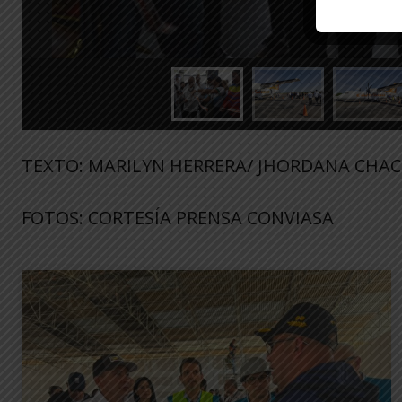
TEXTO: MARILYN HERRERA/ JHORDANA CHAC
FOTOS: CORTESÍA PRENSA CONVIASA