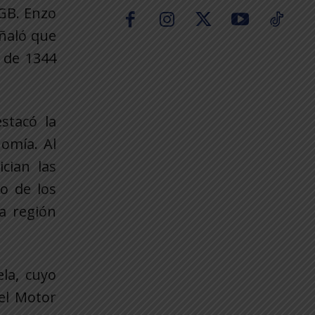
 GB. Enzo
eñaló que
 de 1344
stacó la
nomía. Al
cian las
o de los
a región
ela, cuyo
 el Motor