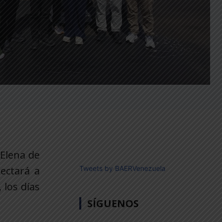
 Elena de
nectará a
Tweets by BAERVenezuela
 los días
SÍGUENOS