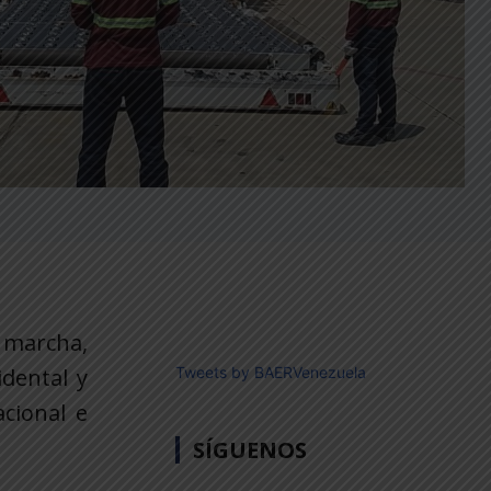
n marcha,
idental y
Tweets by BAERVenezuela
acional e
SÍGUENOS