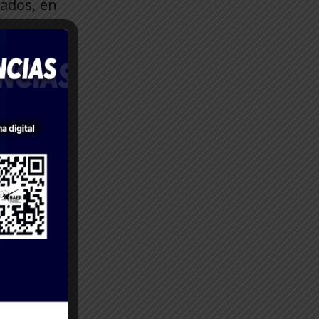
cados, en
4