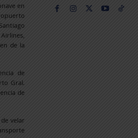
ronave en
ropuerto
Santiago
irlines,
nen de la
encia de
to Gral.
iencia de
de velar
ansporte