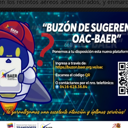
 en los recintos aéreos administrados, y enmar
roportuario.
1
de 2