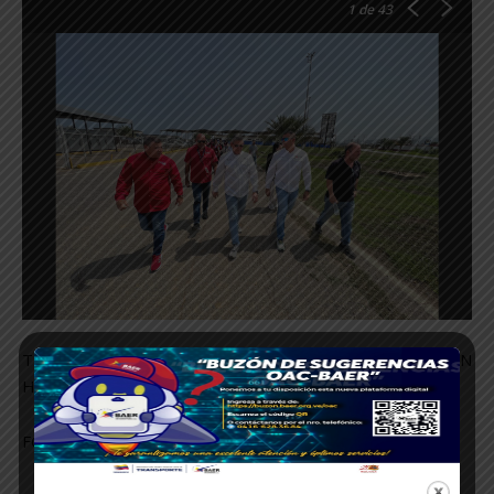
1
de 43
TEXTO: RICHARD ESPINOZA GARNIER/ MARILYN
HERRERA/ JHORDANA CHACÓN.
FOTOS: JUAN CARLOS PALACIOS.