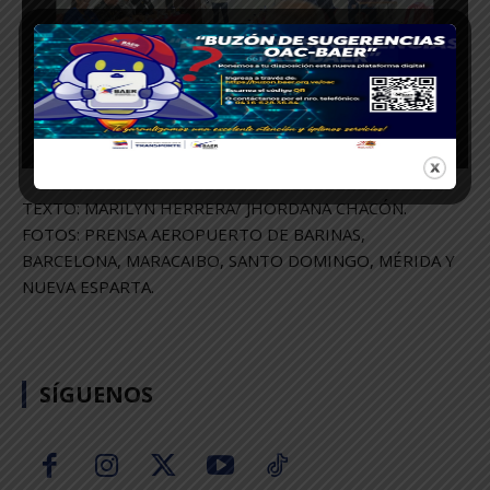
TEXTO: MARILYN HERRERA/ JHORDANA CHACÓN.
FOTOS: PRENSA AEROPUERTO DE BARINAS,
BARCELONA, MARACAIBO, SANTO DOMINGO, MÉRIDA Y
NUEVA ESPARTA.
SÍGUENOS