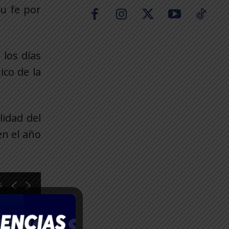
su fe por
 los días
ico de la
lidad del
en el año
6