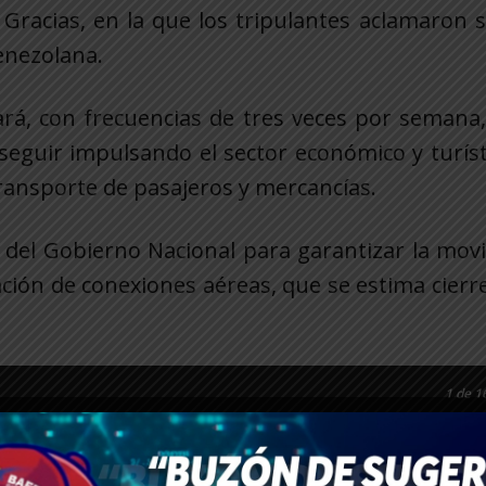
Gracias, en la que los tripulantes aclamaron 
venezolana.
rá, con frecuencias de tres veces por semana,
á seguir impulsando el sector económico y turíst
 transporte de pasajeros y mercancías.
 del Gobierno Nacional para garantizar la movi
ción de conexiones aéreas, que se estima cierr
1
de 1