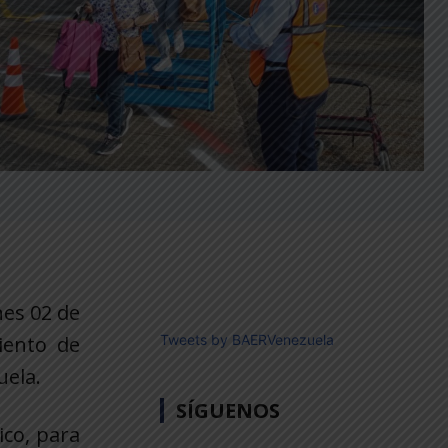
nes 02 de
iento de
Tweets by BAERVenezuela
uela.
SÍGUENOS
ico, para