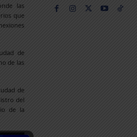
onde las
erios que
onexiones
iudad de
no de las
ciudad de
istro del
io de la