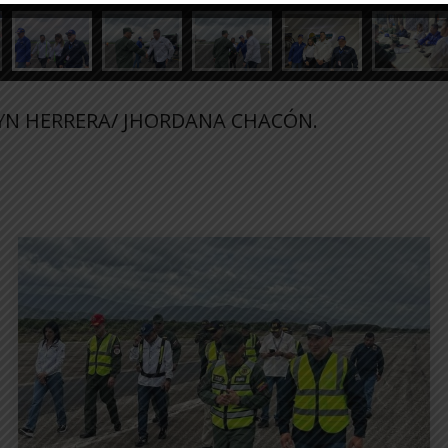
LYN HERRERA/ JHORDANA CHACÓN.