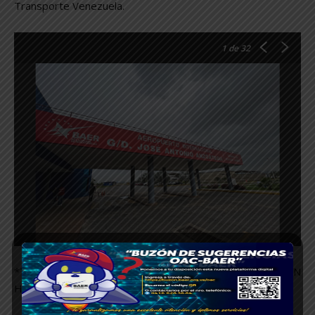
Transporte Venezuela.
1
de 32
*TEXTO:* RICHARD ESPINOZA GARNIER / MARILYN
HERRERA / JHORDANA CHACÓN