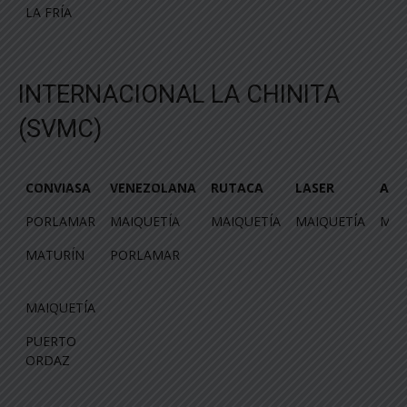
LA FRÍA
INTERNACIONAL LA CHINITA
(SVMC)
CONVIASA
VENEZOLANA
RUTACA
LASER
AVI
CONVIASA
VENEZOLANA
RUTACA
LASER
AVI
PORLAMAR
MAIQUETÍA
MAIQUETÍA
MAIQUETÍA
MAI
MATURÍN
PORLAMAR
MAIQUETÍA
PUERTO
ORDAZ