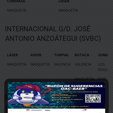
CONVIASA
LASER
MAIQUETÍA
MAIQUETÍA
INTERNACIONAL G/D. JOSÉ
ANTONIO ANZOÁTEGUI (SVBC)
LASER
AVIOR
TURPIAL
RUTACA
SUNDAN
LASER
AVIOR
TURPIAL
RUTACA
SUNDAN
MAIQUETÍA
MAIQUETÍA
VALENCIA
VALENCIA
LOS
ROQUES
MAIQUETÍA
PORLAM
NACIONAL CACIQUE ARAMARE
(SVPA)