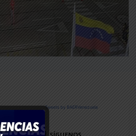
Tweets by BAERVenezuela
18
SÍGUENOS