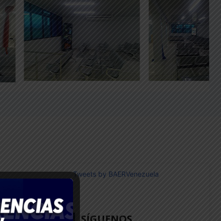
Tweets by BAERVenezuela
 6
SÍGUENOS