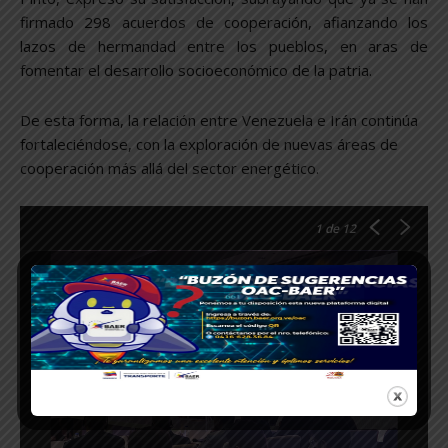
firmado 298 acuerdos de cooperación, afianzando los
lazos de hermandad entre los pueblos, en aras de
fomentar el desarrollo socioeconómico de la patria.
De esta forma, la relación entre Venezuela e Irán continúa
fortaleciéndose, con la exploración de nuevas áreas de
cooperación más allá del sector energético.
1
de 12