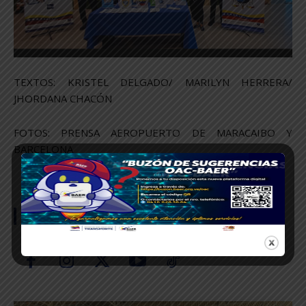
TEXTOS: KRISTEL DELGADO/ MARILYN HERRERA/
JHORDANA CHACÓN
FOTOS: PRENSA AEROPUERTO DE MARACAIBO Y
BARCELONA
SÍGUENOS