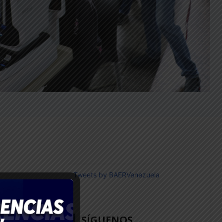
Tweets by BAERVenezuela
21
SÍGUENOS