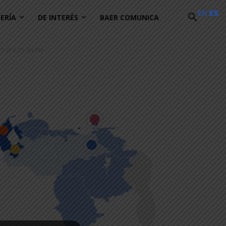
EN
ES
ERÍA
DE INTERÉS
BAER COMUNICA
 at 6.15.04 PM