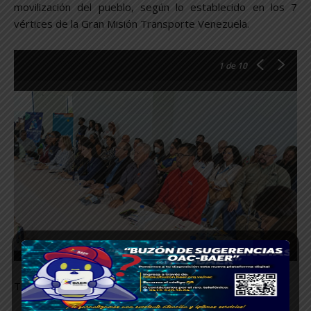
movilización del pueblo, según lo establecido en los 7
vértices de la Gran Misión Transporte Venezuela.
1
de 10
TEXTOS: Carmen Daza/ Marilyn Herrera/Jhordana Chacón.