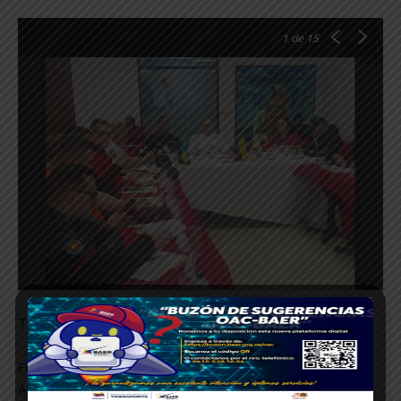
1
de 15
TEXTO: MARILYN HERRERA/ JHORDANA CHACÓN.
FOTOS: AEROPUERTOS DE TÁCHIRA, ZULIA,
ANZOÁTEGUI y NUEVA ESPARTA.