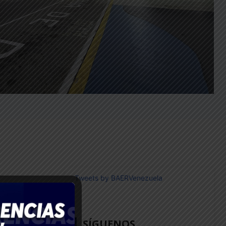
Tweets by BAERVenezuela
17
SÍGUENOS